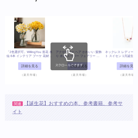
「2色選択可」WillingYou 造花 水
アクセサリー ヘア かわいい 髪飾
ネックレス レディース
仙 6本 インテリア ブーケ 花材
り 水仙 スーパー フェアリー レ
ト スイセン 1月誕生花 
フラワーアレンジメント 北欧ス
トロ クリップ サイド 頭飾り 後
クゴールド 10k 10金 
タイル 人工観葉植物 現代 シンプ
頭部
ー 【 BLOOM ブルーム
スクロールできます
詳細を見る
詳細を見る
詳細を見る
ル ホテル オフィス 店舗 家の装
スマス 彼女 嫁 妻 奥さ
飾 母の日 プレゼント ギフト そ
ント ギフト 20代 30代 
（楽天市場）
（楽天市場）
（楽天市場）
のまま飾れる単品花材
代 60代 ジュエリー
【誕生花】おすすめの本、参考書籍、参考サ
関連
イト