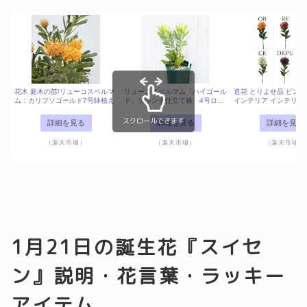
花木 庭木の苗/リューコスペルマ
リューコスペルマム「ハイゴール
造花 とりよせ品 ピン
ム：カリプソゴールド7号鉢植え
ド」ブランチ仕立て株 4号ロン
インテリア インテリア
グスリット鉢
フェイクフラワー シル
ー インテリアグリーン
スクロールできます
詳細を見る
詳細を見る
詳細を見る
グリーン アートフラワ
ーション アーティフィ
（楽天市場）
（楽天市場）
（楽天市場）
ラワー 花材 花資材 ビ
1月21日の誕生花『スイセ
ン』説明・花言葉・ラッキー
アイテム