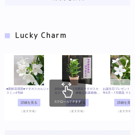
Lucky Charm
■新鮮花壇苗■マダガスカルジャ
2024年5月～7月開花マダガスカ
お誕生日プレゼントに鉢花
スミン4号鉢
ルジャスミン 鉢植え観葉植物つ
年6月～7月開花 マダ
る性 熱帯植物インテリア グリ
ャスミン テラコッタ鉢
ーン 7月中旬までのお届けは開
植物 つる性 インテリ
スクロールできます
詳細を見る
詳細を見る
詳細を見る
花が楽しめます
ン 7月中旬までのお
が楽しめます
（楽天市場）
（楽天市場）
（楽天市場）