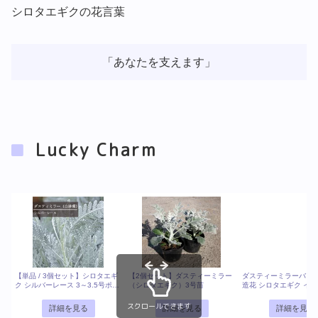
シロタエギクの花言葉
「あなたを支えます」
Lucky Charm
【単品 / 3個セット】シロタエギ
【2個セット】ダスティーミラー
ダスティーミラーバンチ
ク シルバーレース 3～3.5号ポッ
（シロタエギク）3号苗
造花 シロタエギク イン
ト苗白妙菊 花苗 寄せ植え 秋 冬
ェイクフラワー フェイ
カラーリーフ
ン
スクロールできます
詳細を見る
詳細を見る
詳細を見る