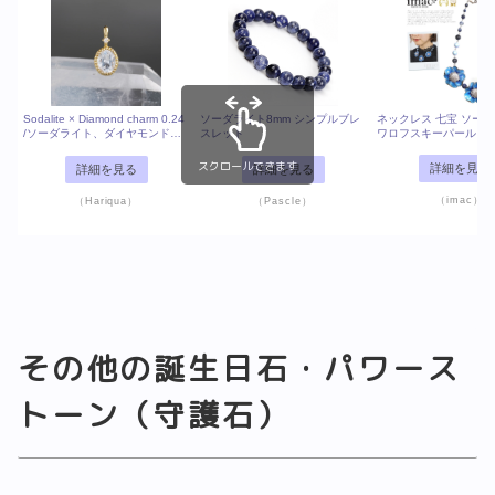
Sodalite × Diamond charm 0.24
ソーダライト8mm シンプルブレ
ネックレス 七宝 ソーダ
/ソーダライト、ダイヤモンド
スレット
ワロフスキーパール ブ
（クリア）
ワー 149922
スクロールできます
詳細を見る
詳細を見る
詳細を見る
（imac）
（Hariqua）
（Pascle）
その他の誕生日石・パワース
トーン（守護石）