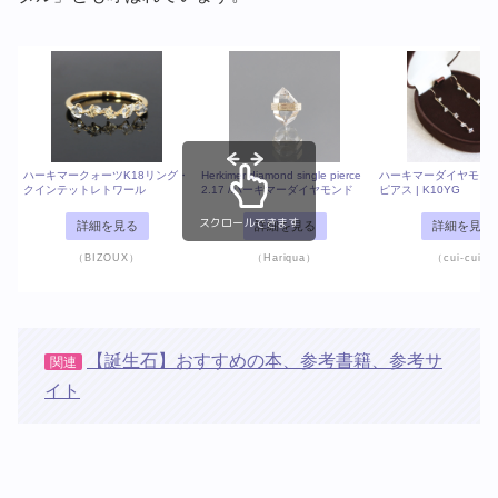
ハーキマークォーツK18リング・
Herkimer diamond single pierce
ハーキマーダイヤモンド
クインテットレトワール
2.17 /ハーキマーダイヤモンド
ピアス | K10YG
スクロールできます
詳細を見る
詳細を見る
詳細を見る
（BIZOUX）
（Hariqua）
（cui-cui）
【誕生石】おすすめの本、参考書籍、参考サ
関連
イト