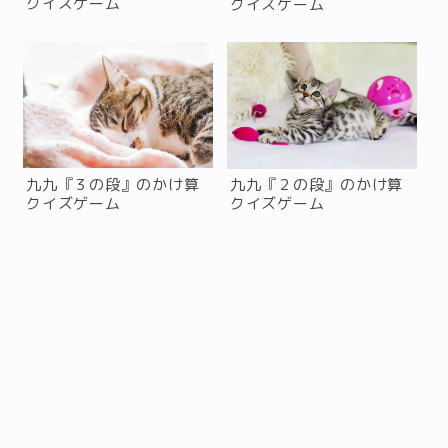
クイズゲーム
クイズゲーム
九九『３の段』のかけ算
九九『２の段』のかけ算
クイズゲーム
クイズゲーム