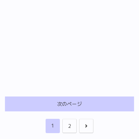
次のページ
1
次
2