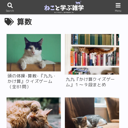
Search
Menu
算数
頭の体操-算数-『九九・
九九『かけ算クイズゲー
かけ算』クイズゲーム
ム』１〜９段まとめ
（全81問）