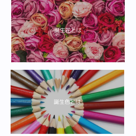
誕生花とは
誕生色とは