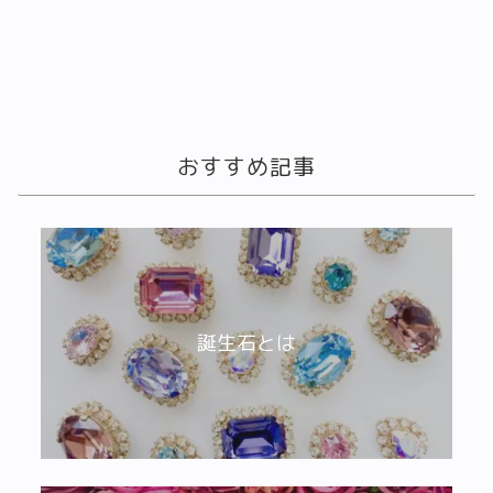
おすすめ記事
誕生石とは