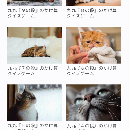
九九『９の段』のかけ算
九九『８の段』のかけ算
クイズゲーム
クイズゲーム
九九『７の段』のかけ算
九九『６の段』のかけ算
クイズゲーム
クイズゲーム
九九『５の段』のかけ算
九九『４の段』のかけ算