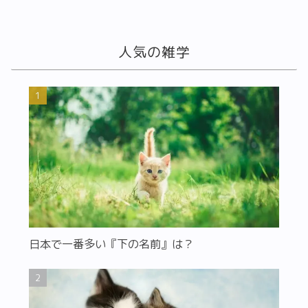
人気の雑学
日本で一番多い『下の名前』は？