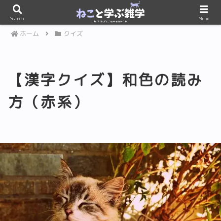
PR
Search
Menu
ホーム
クイズ
【漢字クイズ】和色の読み
方（赤系）